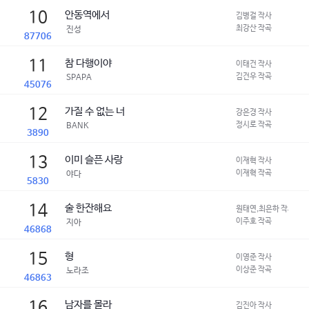
10
안동역에서
김병걸 작사
최강산 작곡
진성
87706
11
참 다행이야
이태건 작사
김건우 작곡
SPAPA
45076
12
가질 수 없는 너
강은경 작사
정시로 작곡
BANK
3890
13
이미 슬픈 사랑
이재혁 작사
이재혁 작곡
야다
5830
14
술 한잔해요
원태연,최은하 작사
이주호 작곡
지아
46868
15
형
이영준 작사
이상준 작곡
노라조
46863
16
남자를 몰라
김진아 작사