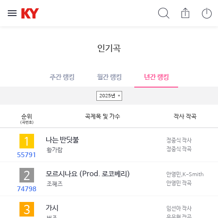
인기곡
주간 랭킹
월간 랭킹
년간 랭킹
2025년
순위
곡제목 및 가수
작사 작곡
(곡번호)
1
나는 반딧불
정중식 작사
정중식 작곡
황가람
55791
2
모르시나요 (Prod. 로코베리)
안영민,K-Smith 작사
안영민 작곡
조째즈
74798
3
가시
임선아 작사
윤우현 작곡