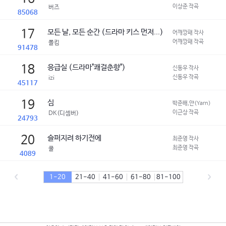
이상준 작곡
버즈
85068
17
모든 날, 모든 순간 (드라마 키스 먼저...)
어깨깡패 작사
어깨깡패 작곡
폴킴
91478
18
응급실 (드라마"쾌걸춘향")
신동우 작사
신동우 작곡
izi
45117
19
심
박준배,얀(Yarn) 작사
이근상 작곡
DK(디셈버)
24793
20
슬퍼지려 하기전에
최준영 작사
최준영 작곡
쿨
4089
1-20
21-40
41-60
61-80
81-100