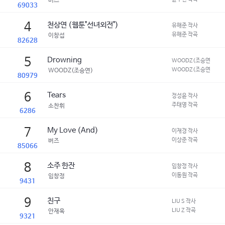
버즈
69033
4
천상연 (웹툰"선녀외전")
유해준 작사
유해준 작곡
이창섭
82628
5
Drowning
WOODZ(조승연) 작사
WOODZ(조승연),네..
WOODZ(조승연)
80979
6
Tears
정성윤 작사
주태영 작곡
소찬휘
6286
7
My Love (And)
이재경 작사
이상준 작곡
버즈
85066
8
소주 한잔
임창정 작사
이동원 작곡
임창정
9431
9
친구
LIU S 작사
LIU Z 작곡
안재욱
9321